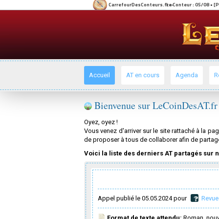
Accueil
AT en cours
Agenda
R
Bienvenue sur LeCoinDesAT.fr
Oyez, oyez !
Vous venez d'arriver sur le site rattaché à la 
de proposer à tous de collaborer afin de partag
Voici la liste des derniers AT partagés sur n
Appel publié le 05.05.2024 pour
Revue
Format de texte attendu:
Roman, nouve