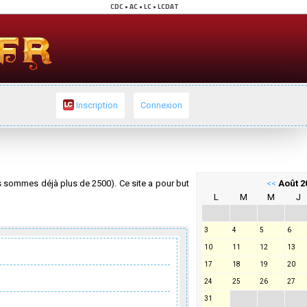
Inscription
Connexion
 sommes déjà plus de 2500). Ce site a pour but
<<
Août 2
L
M
M
J
3
4
5
6
10
11
12
13
17
18
19
20
24
25
26
27
31