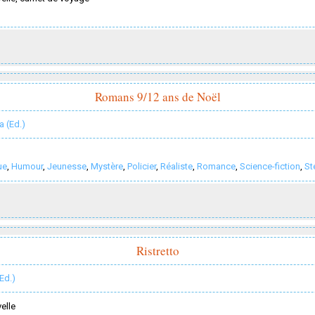
Romans 9/12 ans de Noël
a (Ed.)
ue
,
Humour
,
Jeunesse
,
Mystère
,
Policier
,
Réaliste
,
Romance
,
Science-fiction
,
St
Ristretto
(Ed.)
elle