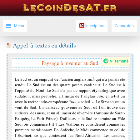
Menu
Inscription
Connexion
Appel-à-textes en détails
AT terminé
Paysage à inventer au Sud
Le Sud est un emprunt de l’ancien anglais
suth
qui n'a jamais été
rendu. Le Sud est un des quatre points cardinaux. Le Sud est à
l'opposé du Nord. Le Sud n’a pas de rapport étymologique avec
sudation, mais peut-être, à l’instar de l’anglais
sun
, en a-t-il un
avec la racine indo-européenne
°su-
, « soleil ». Le Sirocco est un
vent du Sud. Un vaisseau gouverne au Sud, où l’on trouve des
sudistes, des mers, et un allumeur de réverbère (Antoine de Saint-
Exupéry, Le Petit Prince). D'ailleurs, si le Sud se termine au Pôle
Sud, où commence-t-il ? Les Wallons se considèrent comme les
premiers méridionaux. En Ardèche, le Midi commence au col de
l’Escrinet, ce que contestent les Nord-Africains. Les cancres,