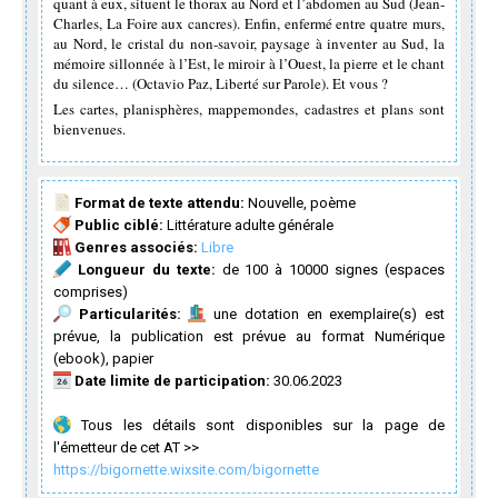
quant à eux, situent le thorax au Nord et l’abdomen au Sud (Jean-
Charles, La Foire aux cancres). Enfin, enfermé entre quatre murs,
au Nord, le cristal du non-savoir, paysage à inventer au Sud, la
mémoire sillonnée à l’Est, le miroir à l’Ouest, la pierre et le chant
du silence… (Octavio Paz, Liberté sur Parole). Et vous ?
Les cartes, planisphères, mappemondes, cadastres et plans sont
bienvenues.
Format de texte attendu:
Nouvelle, poème
Public ciblé:
Littérature adulte générale
Genres associés:
Libre
Longueur du texte:
de 100 à 10000 signes (espaces
comprises)
Particularités:
une dotation en exemplaire(s) est
prévue, la publication est prévue au format Numérique
(ebook), papier
Date limite de participation:
30.06.2023
Tous les détails sont disponibles sur la page de
l'émetteur de cet AT >>
https://bigornette.wixsite.com/bigornette