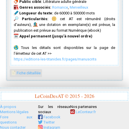
Public ciblé:
Littérature adulte générale
Genres associés:
Romance
,
Merveilleux
Longueur du texte:
de 60000 à 500000 mots
Particularités:
cet AT est rémunéré (droits
d'auteurs),
une dotation en exemplaire(s) est prévue, la
publication est prévue au format Numérique (ebook)
Appel permanent (jusqu'à nouvel ordre)
Tous les détails sont disponibles sur la page de
l'émetteur de cet AT >>
https://editions-les-titanides.fr/pages/manuscrits
Fiche détaillée
LeCoinDesAT © 2015 - 2026
À-propos
Sur les réseaux
Nos partenaires
Mentions légales
sociaux
LeConteur.fr
Foire aux
Facebook
questions
Twitter
Nous contacter
Instagram