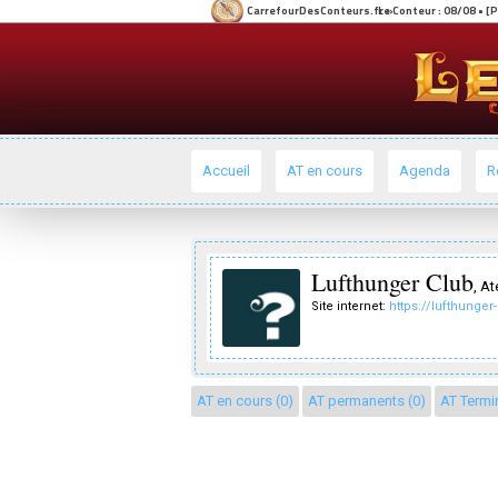
Accueil
AT en cours
Agenda
R
Lufthunger Club
, At
Site internet:
https://lufthunge
AT en cours (0)
AT permanents (0)
AT Termi