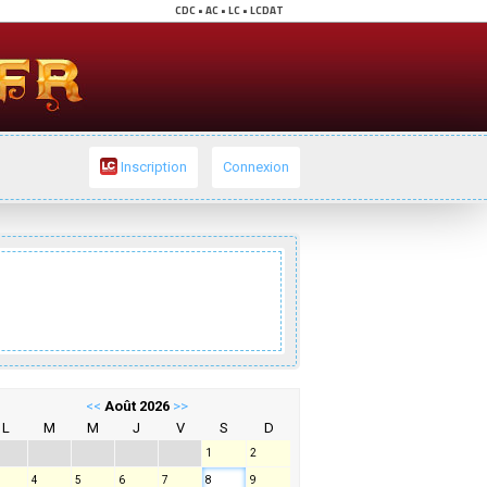
Inscription
Connexion
<<
Août 2026
>>
L
M
M
J
V
S
D
1
2
4
5
6
7
8
9