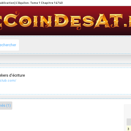
echercher
eliers d'écriture
r-club.com/
nés (1)
3