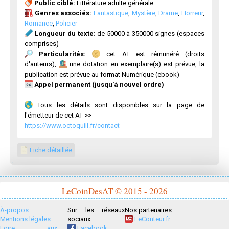
Public ciblé:
Littérature adulte générale
Genres associés:
Fantastique
,
Mystère
,
Drame
,
Horreur
,
Romance
,
Policier
Longueur du texte:
de 50000 à 350000 signes (espaces
comprises)
Particularités:
cet AT est rémunéré (droits
d'auteurs),
une dotation en exemplaire(s) est prévue, la
publication est prévue au format Numérique (ebook)
Appel permanent (jusqu'à nouvel ordre)
Tous les détails sont disponibles sur la page de
l'émetteur de cet AT >>
https://www.octoquill.fr/contact
Fiche détaillée
LeCoinDesAT © 2015 - 2026
À-propos
Sur les réseaux
Nos partenaires
Mentions légales
sociaux
LeConteur.fr
Foire aux
Facebook