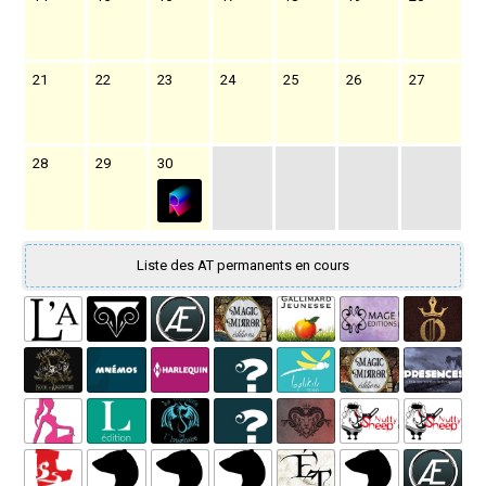
21
22
23
24
25
26
27
28
29
30
Liste des AT permanents en cours