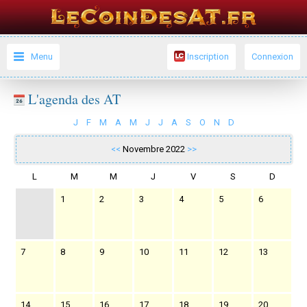
Menu
Inscription
Connexion
L'agenda des AT
J
F
M
A
M
J
J
A
S
O
N
D
<<
Novembre 2022
>>
L
M
M
J
V
S
D
1
2
3
4
5
6
7
8
9
10
11
12
13
14
15
16
17
18
19
20